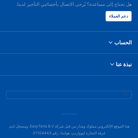
هل تحتاج إلى مساعدة؟ يُرجى الاتصال بأخصائيي التأجير لدينا.
دعم العملاء
الحساب
نبذة عنا
هذا الموقع الإلكتروني مملوك ومدار من قبل شركة EasyTerra B.V. ومسجل لدى
غرفة التجارة ليوواردن، هولندا، رقم 01104443