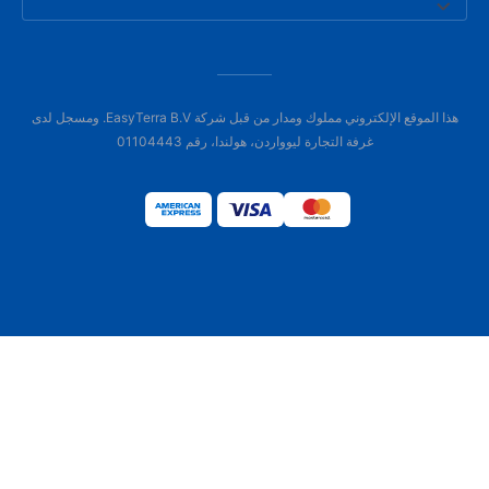
هذا الموقع الإلكتروني مملوك ومدار من قبل شركة EasyTerra B.V. ومسجل لدى
غرفة التجارة ليوواردن، هولندا، رقم 01104443