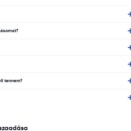
lásomat?
ell tennem?
isszaadása