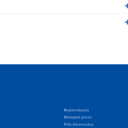
Bejelentkezés
Elfelejtett jelszó
Fiók létrehozása