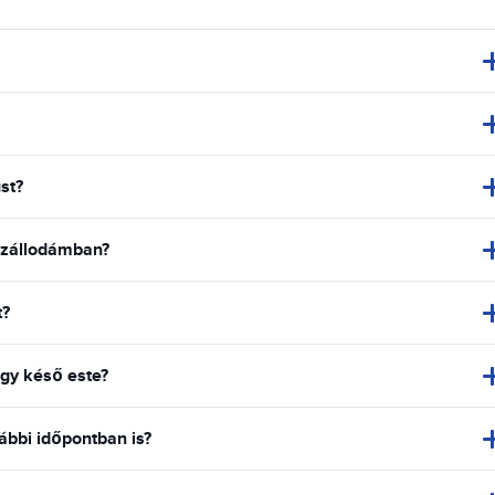
st?
 szállodámban?
t?
gy késő este?
ábbi időpontban is?