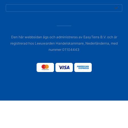
Den här webbsidan ägs och administreras av EasyTerra B.V. och är
registrerad hos Leeuwarden Handelskammare, Nederländerna, med
nummer 01104443